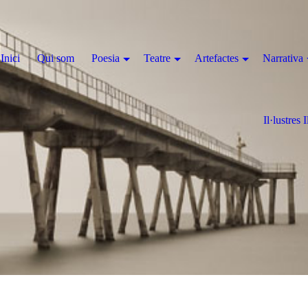
Inici
Qui som
Poesia
Teatre
Artefactes
Narrativa
Il·lustres I